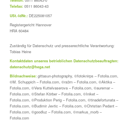
Telefon:
0511 86043-0
Telefax:
0511 86043-43
USt.-IdNr.:
DE225081057
Registergericht Hannover
HRA 60484
Zuständig für Datenschutz und presserechtliche Verantwortung:
Tobias Heine
Kontaktdaten unseres betrieblichen Datenschutzbeauftragten:
datenschutz@hega.net
Bildnachweise:
gittasun-photography, ©fotoknirps – Fotolia.com,
©M. Schuppich – Fotolia.com, ©ra3rn – Fotolia.com, ©Aktika –
Fotolia.com, ©Vera Kuttelvaserova – Fotolia.com, ©auremar –
Fotolia.com, ©Stefan Körber – Fotolia.com, ©Iniket –
Fotolia.com, ©Produktion Perig – Fotolia.com, ©tinadefortunata –
Fotolia.com, ©Budimir Jevtic – Fotolia.com, ©Christian Pedant –
Fotolia.com, ©goodluz – Fotolia.com, ©markus_morb –
Fotolia.com