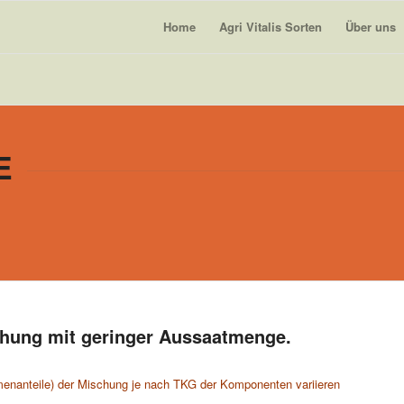
Home
Agri Vitalis Sorten
Über uns
E
hung mit geringer Aussaatmenge.
enanteile) der Mischung
je nach TKG der Komponenten variieren